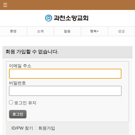
CATEGORY
환영|Welcome
소개|Introduction
환영
소개
말씀
행복+
선교
말씀|Message
회원 가입할 수 없습니다.
행복+|Community
이메일 주소
선교|Mission
비밀번호
행복밥상|Happy dining
table
로그인 유지
ID/PW 찾기
회원가입