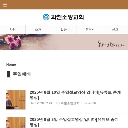
CATEGORY
Sketchbook5, 스케치북5
환영|Welcome
소개|Introduction
환영
소개
말씀
행복+
선교
말씀|Message
Sketchbook5, 스케치북5
주일예배
5분 설교
Home
주일예배
마르지 않는 샘
찬양
2025년 8월 10일 주일설교영상 입니다[유튜브 중계
영상]
행복+|Community
Date
2026.02.24
By
과천소망교회
Views
16
선교|Mission
2025년 8월 3일 주일설교영상 입니다[유튜브 중계
행복밥상|Happy dining
영상]
table