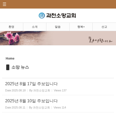
CATEGORY
Sketchbook5, 스케치북5
환영|Welcome
소개|Introduction
환영
소개
말씀
행복+
선교
말씀|Message
Sketchbook5, 스케치북5
행복+|Community
Home
교우 소식
소망 뉴스
소망뉴스/주보
소망의 샘
2025년 8월 17일 주보입니다
소망 앨범
Date
2025.08.18
By
과천소망교회
Views
137
소망 TV
2025년 8월 10일 주보입니다
Date
2025.08.11
By
과천소망교회
Views
114
소망 플러스