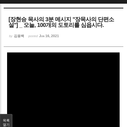
Sketchbook5, 스케치북5
[장현승 목사의 3분 메시지 "장목사의 단편소
설"] _ 오늘, 100개의 도토리를 심읍시다.
김용백
Jun 16, 2021
by
posted
Sketchbook5, 스케치북5
목록
열기