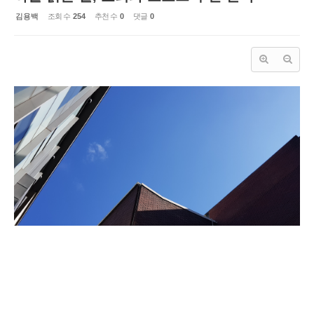
김용백
조회 수
254
추천 수
0
댓글
0