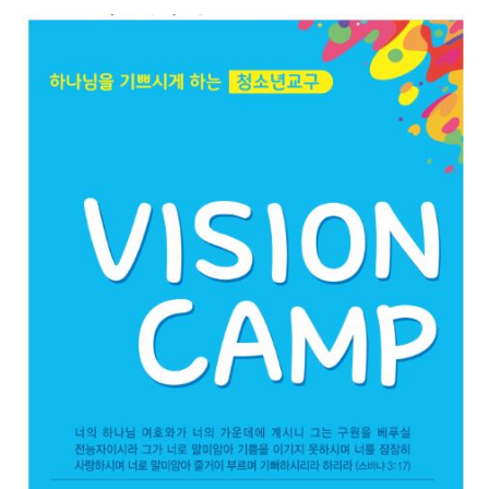
온라인 꿈의 리스트
선교|Mission
행복밥상|Happy dining
table