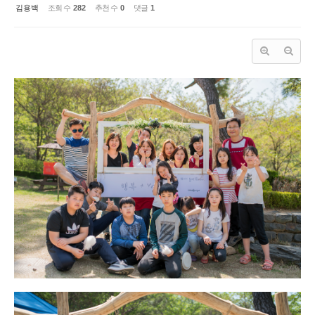
김용백
조회 수
282
추천 수
0
댓글
1