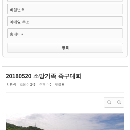
비밀번호
이메일 주소
홈페이지
20180520 소망가족 족구대회
김용백
조회 수
243
추천 수
0
댓글
0