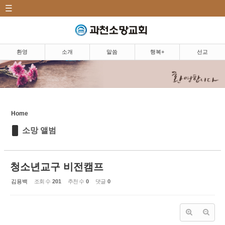
CATEGORY
Sketchbook5, 스케치북5
환영|Welcome
소개|Introduction
환영
소개
말씀
행복+
선교
말씀|Message
Sketchbook5, 스케치북5
행복+|Community
Home
교우 소식
소망 앨범
소망뉴스/주보
소망의 샘
청소년교구 비전캠프
소망 앨범
김용백
조회 수
201
추천 수
0
댓글
0
소망 TV
소망 플러스