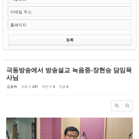
이메일 주소
홈페이지
극동방송에서 방송설교 녹음중-장현승 담임목
사님
김용백
조회 수
247
추천 수
0
댓글
0