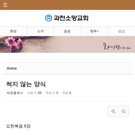
CATEGORY
Sketchbook5, 스케치북5
환영|Welcome
소개|Introduction
환영
소개
말씀
행복+
선교
말씀|Message
Sketchbook5, 스케치북5
주일예배
5분 설교
Home
마르지 않는 샘
썩지 않는 양식
찬양
박영홍목사
조회 수
65
추천 수
0
댓글
0
행복+|Community
선교|Mission
요한복음 6장
행복밥상|Happy dining
table