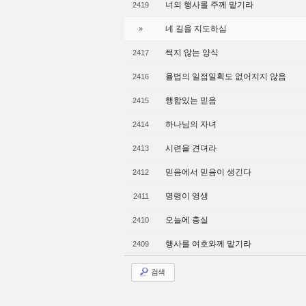
너의 행사를 주께 맡기라
2419
네 길을 지도하심
»
썩지 않는 양식
2417
율법의 일점일획도 없어지지 않음
2416
행함있는 믿음
2415
하나님의 자녀
2414
시련을 견뎌라
2413
믿음에서 믿음이 생긴다
2412
명령이 영생
2411
오늘에 충실
2410
행사를 여호와께 맡기라
2409
검색