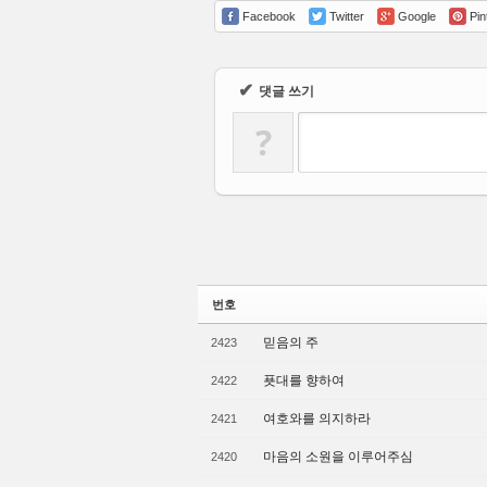
Facebook
Twitter
Google
Pin
✔
댓글 쓰기
?
번호
믿음의 주
2423
푯대를 향하여
2422
여호와를 의지하라
2421
마음의 소원을 이루어주심
2420