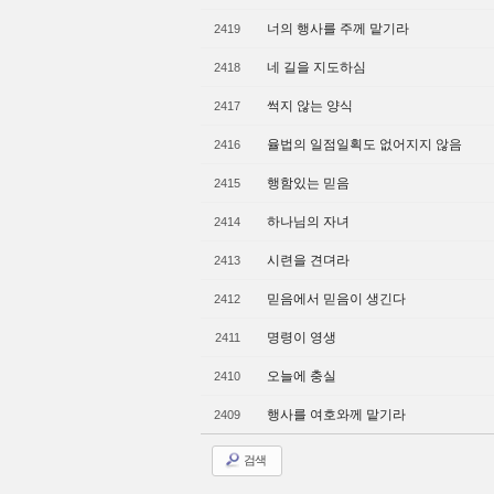
너의 행사를 주께 맡기라
2419
네 길을 지도하심
2418
썩지 않는 양식
2417
율법의 일점일획도 없어지지 않음
2416
행함있는 믿음
2415
하나님의 자녀
2414
시련을 견뎌라
2413
믿음에서 믿음이 생긴다
2412
명령이 영생
2411
오늘에 충실
2410
행사를 여호와께 맡기라
2409
검색