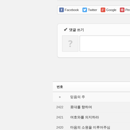
Facebook
Twitter
Google
Pin
✔
댓글 쓰기
?
번호
믿음의 주
»
푯대를 향하여
2422
여호와를 의지하라
2421
마음의 소원을 이루어주심
2420