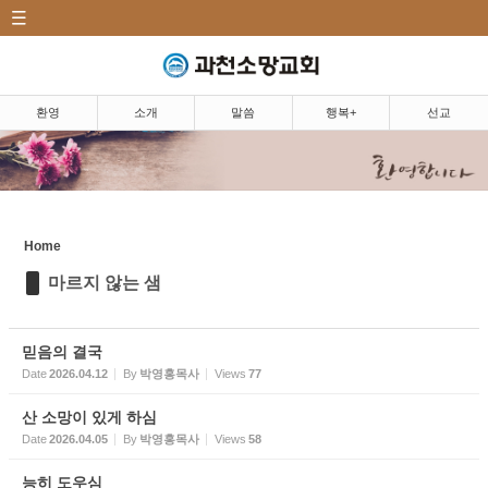
CATEGORY
Sketchbook5, 스케치북5
환영|Welcome
소개|Introduction
환영
소개
말씀
행복+
선교
말씀|Message
Sketchbook5, 스케치북5
주일예배
5분 설교
Home
마르지 않는 샘
마르지 않는 샘
찬양
믿음의 결국
행복+|Community
Date
2026.04.12
By
박영홍목사
Views
77
산 소망이 있게 하심
선교|Mission
Date
2026.04.05
By
박영홍목사
Views
58
행복밥상|Happy dining
능히 도우심
table