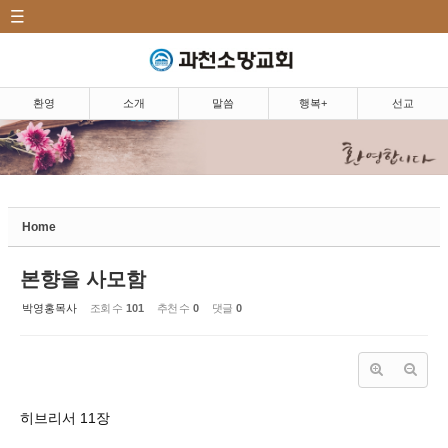
CATEGORY
Sketchbook5, 스케치북5
환영|Welcome
소개|Introduction
환영
소개
말씀
행복+
선교
말씀|Message
Sketchbook5, 스케치북5
주일예배
5분 설교
Home
마르지 않는 샘
본향을 사모함
찬양
박영홍목사
조회 수
101
추천 수
0
댓글
0
행복+|Community
선교|Mission
히브리서 11장
행복밥상|Happy dining
table