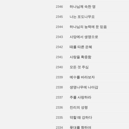
하나님께 속한 영
2346
나는 포도나무요
2345
하나님의 능력에 둔 믿음
2344
사망에서 생명으로
2343
때를 따른 은혜
2342
사랑을 확증함
2341
모든 것 주심
2340
예수를 바라보자
2339
생명나무에 나아감
2338
주를 사랑하라
2337
진리의 성령
2336
약할 때 강하다
2335
푯대를 향하여
2334