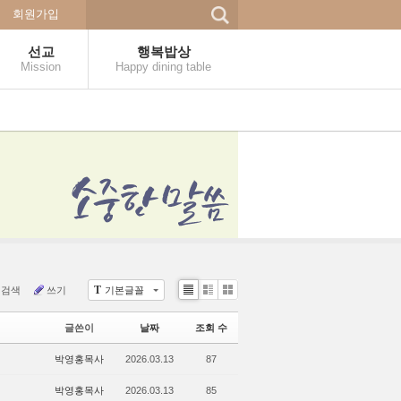
회원가입
선교
행복밥상
Mission
Happy dining table
T
검색
쓰기
기본글꼴
Li
Zi
G
st
n
al
글쓴이
날짜
조회 수
e
le
r
박영홍목사
2026.03.13
87
y
박영홍목사
2026.03.13
85