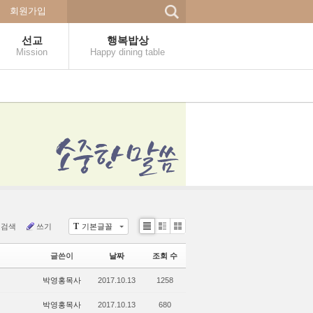
회원가입
선교
행복밥상
Mission
Happy dining table
T
검색
쓰기
기본글꼴
Li
Zi
G
st
n
al
글쓴이
날짜
조회 수
e
le
r
박영홍목사
2017.10.13
1258
y
박영홍목사
2017.10.13
680