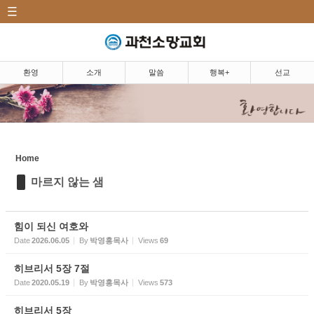
CATEGORY
Sketchbook5, 스케치북5
환영|Welcome
소개|Introduction
환영
소개
말씀
행복+
선교
말씀|Message
Sketchbook5, 스케치북5
주일예배
5분 설교
Home
마르지 않는 샘
마르지 않는 샘
찬양
힘이 되신 여호와
행복+|Community
Date
2026.06.05
By
박영홍목사
Views
69
히브리서 5장 7절
선교|Mission
Date
2020.05.19
By
박영홍목사
Views
573
행복밥상|Happy dining
히브리서 5장
table