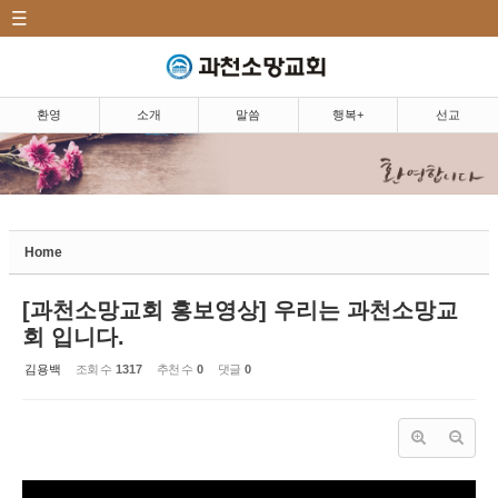
CATEGORY
Sketchbook5, 스케치북5
환영|Welcome
소개|Introduction
환영
소개
말씀
행복+
선교
말씀|Message
Sketchbook5, 스케치북5
행복+|Community
Home
교우 소식
소망뉴스/주보
[과천소망교회 홍보영상] 우리는 과천소망교
회 입니다.
소망의 샘
김용백
조회 수
1317
추천 수
0
댓글
0
소망 앨범
소망 TV
소망 플러스