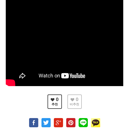
온라인 꿈의 리스트
선교|Mission
행복밥상|Happy dining
table
0
0
추천
비추천