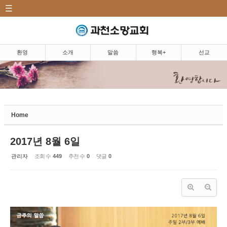
CATEGORY
Sketchbook5, 스케치북5
환영|Welcome
소개|Introduction
환영
소개
말씀
행복+
선교
말씀|Message
Sketchbook5, 스케치북5
주일예배
5분 설교
Home
마르지 않는 샘
2017년 8월 6일
찬양
관리자
조회 수
449
추천 수
0
댓글
0
행복+|Community
선교|Mission
행복밥상|Happy dining
table