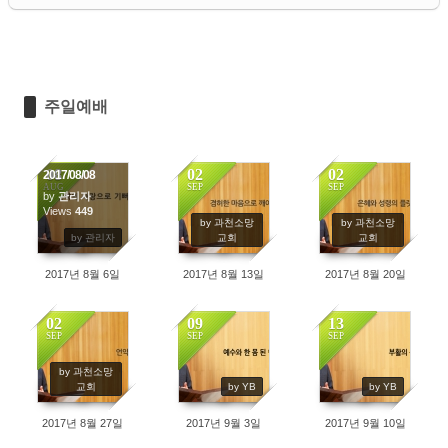
주일예배
08
02
02
2017/08/08
AUG
SEP
SEP
by
관리자
Views
449
245
299
by 과천소망
by 과천소망
by 관리자
교회
교회
2017년 8월 6일
2017년 8월 13일
2017년 8월 20일
02
09
13
SEP
SEP
SEP
533
407
521
by 과천소망
교회
by YB
by YB
2017년 8월 27일
2017년 9월 3일
2017년 9월 10일