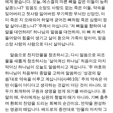
에게 묻습니다. 오늘, 에스겔의 마른 뼈들 같은 이들이 능히
살겠느냐? 믿음도 소망도 사랑도 없는 죽은 이들, 약속을
잊어버리고 첫사랑 잃어버린 무기력한 무늬만 신앙인, 이
미 죽은 지 오래되어 하얗게 굳어진 뼈처럼 죽은 심령이 정
말 살아나겠느냐? ‘주께서 아십니다. ‘저 뼈들을 향하여 내
말을 대언하라!’ 하나님의 말씀을 대언하자, 이 뼈 저 뼈가
들어맞아 힘줄이 생기고 살이 돋으며 가죽이 덮이어, 믿음
소망 사랑의 사람으로 다시 살아납니다.
말씀으로 천지만물을 창조하시고, 다시 말씀으로 피조
물을 새롭게 창조하시는 ‘살아계신 하나님’ 처음이요 마지
막이신 하나님이 오늘도 말씀하시고 계십니다. ‘주 여호와
하나님이 처음부터 종말을 고하여 말씀하신 ‘성경의 말
씀’대로 약속을 이루고 계십니다(사46:10).’ 주의 약속은 어
떤 이들이 더디다고 생각하는 것같이 더딘 것이 아니라, 모
두가 회개하여 구원과 생명을 얻게 되기를 바라십니다. 종
말의 때, 우리에게는 심판의 형벌의 때가 아니라, 기뻐 춤추
며 환희의 찬양을 드리는 회복의 순간이요, 언약을 완성하
는 영광의 때입니다. 베드로의 증언대로 ‘만물의 마지막 그