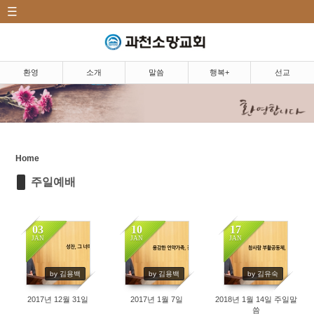
CATEGORY
Sketchbook5, 스케치북5
환영|Welcome
소개|Introduction
환영
소개
말씀
행복+
선교
말씀|Message
Sketchbook5, 스케치북5
주일예배
5분 설교
Home
주일예배
마르지 않는 샘
찬양
03
10
17
JAN
JAN
JAN
행복+|Community
367
342
363
선교|Mission
by 김용백
by 김용백
by 김유숙
2017년 12월 31일
2017년 1월 7일
2018년 1월 14일 주일말
행복밥상|Happy dining
씀
table