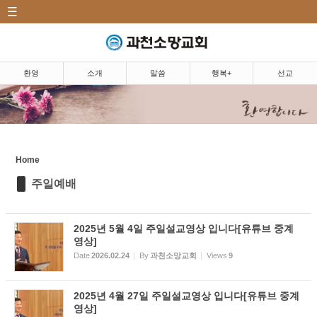
CATEGORY
Sketchbook5, 스케치북5
환영|Welcome
소개|Introduction
환영
소개
말씀
행복+
선교
말씀|Message
Sketchbook5, 스케치북5
주일예배
5분 설교
Home
주일예배
마르지 않는 샘
찬양
2025년 5월 4일 주일설교영상 입니다[유튜브 중계
영상]
행복+|Community
Date
2026.02.24
By
과천소망교회
Views
9
선교|Mission
2025년 4월 27일 주일설교영상 입니다[유튜브 중계
행복밥상|Happy dining
영상]
table