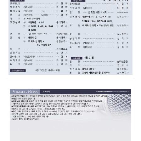
온라인 꿈의 리스트
선교|Mission
행복밥상|Happy dining
table