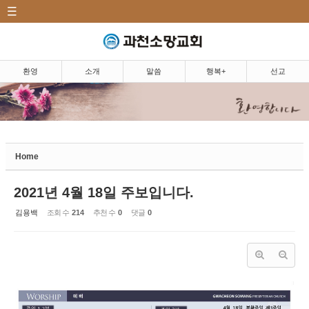
CATEGORY
Sketchbook5, 스케치북5
환영|Welcome
소개|Introduction
환영
소개
말씀
행복+
선교
말씀|Message
Sketchbook5, 스케치북5
행복+|Community
Home
교우 소식
소망뉴스/주보
2021년 4월 18일 주보입니다.
소망의 샘
김용백
조회 수
214
추천 수
0
댓글
0
소망 앨범
소망 TV
소망 플러스