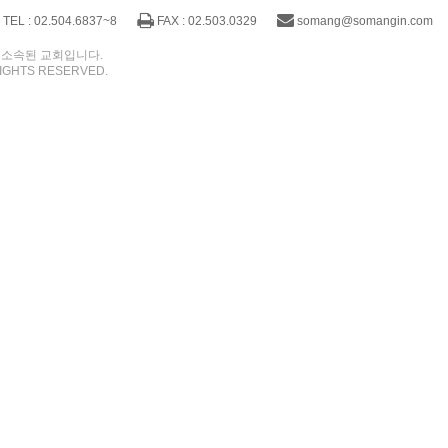
TEL : 02.504.6837~8
FAX : 02.503.0329
somang@somangin.com
 소속된 교회입니다.
IGHTS RESERVED.