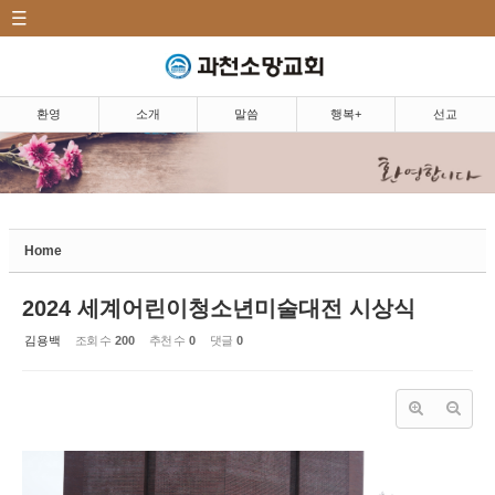
CATEGORY
Sketchbook5, 스케치북5
환영|Welcome
소개|Introduction
환영
소개
말씀
행복+
선교
말씀|Message
Sketchbook5, 스케치북5
행복+|Community
Home
교우 소식
소망뉴스/주보
2024 세계어린이청소년미술대전 시상식
소망의 샘
김용백
조회 수
200
추천 수
0
댓글
0
소망 앨범
소망 TV
소망 플러스