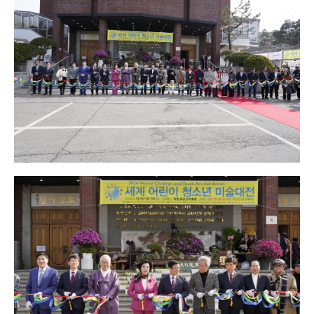
온라인 꿈의 리스트
선교|Mission
행복밥상|Happy dining
table