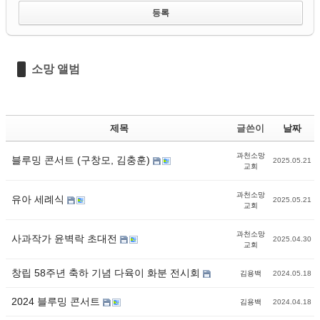
소망 앨범
제목
글쓴이
날짜
과천소망
블루밍 콘서트 (구창모, 김충훈)
2025.05.21
교회
과천소망
유아 세례식
2025.05.21
교회
과천소망
사과작가 윤벽락 초대전
2025.04.30
교회
창립 58주년 축하 기념 다육이 화분 전시회
김용백
2024.05.18
2024 블루밍 콘서트
김용백
2024.04.18