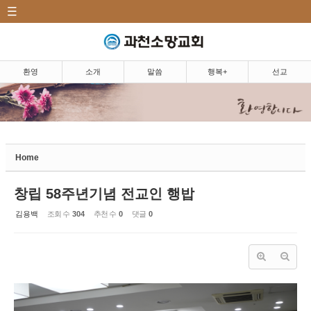
CATEGORY
Sketchbook5, 스케치북5
환영|Welcome
소개|Introduction
환영
소개
말씀
행복+
선교
말씀|Message
Sketchbook5, 스케치북5
행복+|Community
Home
교우 소식
소망뉴스/주보
창립 58주년기념 전교인 행밥
소망의 샘
김용백
조회 수
304
추천 수
0
댓글
0
소망 앨범
소망 TV
소망 플러스