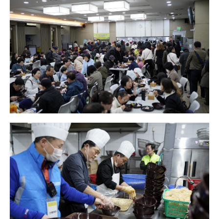
온라인 꿈의 리스트
선교|Mission
행복밥상|Happy dining
table