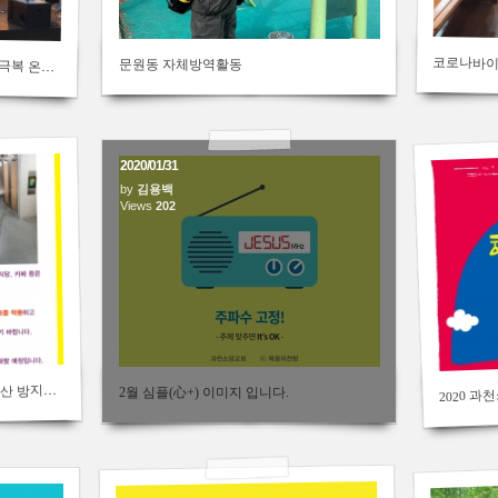
코로나바이
문원동 자체방역활동
루카스오케스트라 초청 '코로나19 극복 온라인 힐링 음악회'
2020/01/31
by
김용백
Views
202
코
2020 
로나바이러스 감염증 예방과 확산 방지를 위해 예배 조정안내
2월 심플(心+) 이미지 입니다.