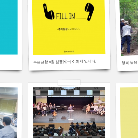
285
328
2019/05/01
김용백
by
377
Views
복음전함 8월 심플(心+) 이미지 입니다.
행복 둘
2019/03/05
김용백
by
291
Views