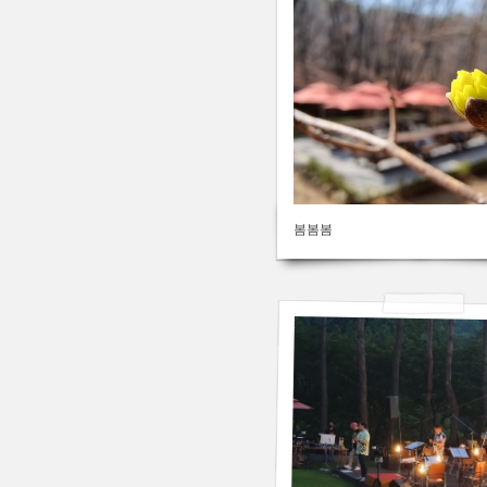
봄봄봄
2020/03/10
by
김용백
413
Views
456
2020/02/22
김용백
by
261
Views