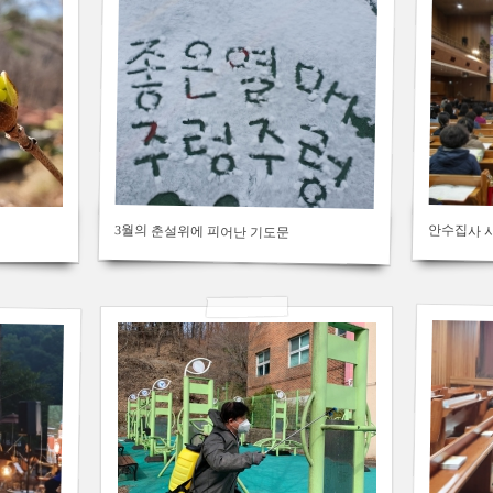
2020/02/22
by
김용백
Views
419
3월의 춘설위에 피어난 기도문
안수집사 시무
2019/12/05
김용백
by
366
Views