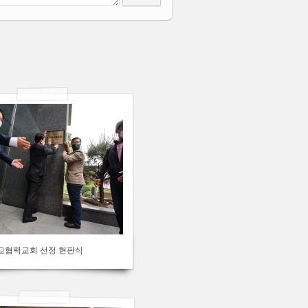
5
교협력교회 선정 현판식