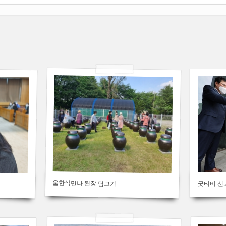
454
269
2021/03/02
2020/10/2
by
by
김용백
김용백
Views
Views
205
611
울한식만나 된장 담그기
굿티비 선