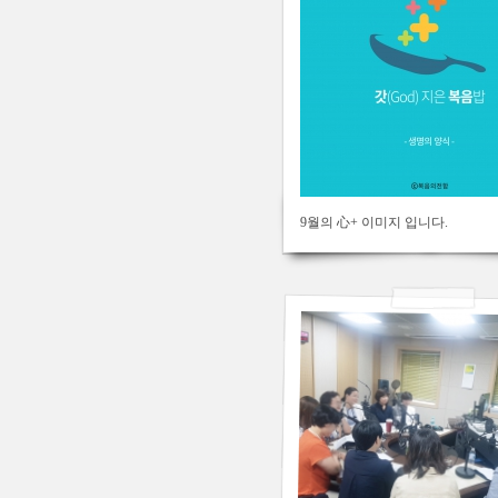
325
2019/06/22
by
김용백
Views
300
9월의 心+ 이미지 입니다.
2019/05/28
by
김용백
Views
517