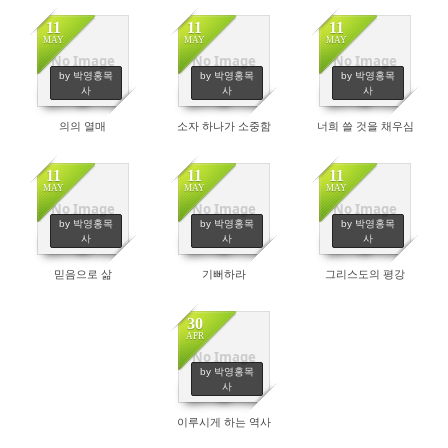
11
11
11
MAY
MAY
MAY
No Image
No Image
No Image
82
96
76
by 박영홍목
by 박영홍목
by 박영홍목
사
사
사
의의 열매
소자 하나가 소중함
너희 쓸 것을 채우심
11
11
11
MAY
MAY
MAY
No Image
No Image
No Image
86
75
70
by 박영홍목
by 박영홍목
by 박영홍목
사
사
사
믿음으로 삶
기뻐하라
그리스도의 평강
30
APR
No Image
124
by 박영홍목
사
이루시게 하는 역사