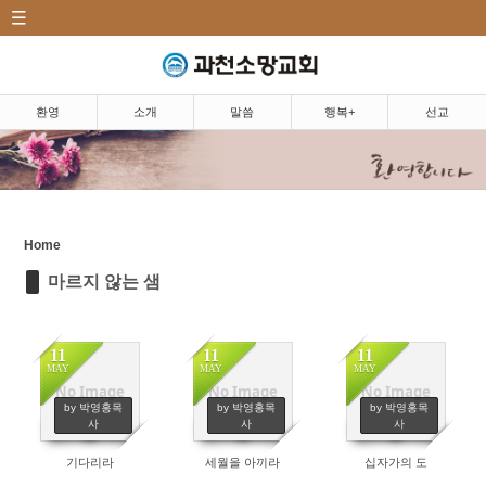
CATEGORY
Sketchbook5, 스케치북5
환영|Welcome
소개|Introduction
환영
소개
말씀
행복+
선교
말씀|Message
Sketchbook5, 스케치북5
주일예배
5분 설교
Home
마르지 않는 샘
마르지 않는 샘
찬양
11
11
11
MAY
MAY
MAY
행복+|Community
No Image
No Image
No Image
79
80
67
by 박영홍목
by 박영홍목
by 박영홍목
선교|Mission
사
사
사
기다리라
세월을 아끼라
십자가의 도
행복밥상|Happy dining
table