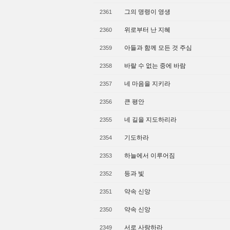
그의 명령이 영생
2361
위로부터 난 지혜
2360
아들과 함께 모든 것 주심
2359
바랄 수 없는 중에 바람
2358
네 마음을 지키라
2357
큰 평안
2356
네 길을 지도하리라
2355
기도하라
2354
하늘에서 이루어짐
2353
등과 빛
2352
약속 신앙
2351
약속 신앙
2350
서로 사랑하라
2349