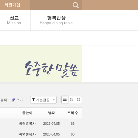
회원가입
선교
행복밥상
Mission
Happy dining table
T
검색
쓰기
기본글꼴
Li
Zi
G
st
n
al
글쓴이
날짜
조회 수
e
le
r
박영홍목사
2026.04.05
66
y
박영홍목사
2026.04.05
66