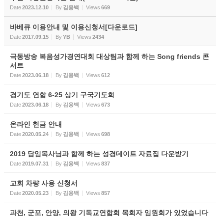
온라인 꿈의 리스트
Date
2023.12.10
By
김용백
Views
669
바베큐 이용안내 및 이용신청서[다운로드]
선교|Mission
Date
2017.09.15
By
YB
Views
2434
행복밥상|Happy dining
극동방송 복음성가경연대회 대상팀과 함께 하는 Song friends 콘
table
서트
Date
2023.06.18
By
김용백
Views
612
경기도 연합 6-25 상기 구국기도회
Date
2023.06.18
By
김용백
Views
673
온라인 헌금 안내
Date
2020.05.24
By
김용백
Views
698
2019 담임목사님과 함께 하는 성경데이트 자료집 다운받기
Date
2019.07.31
By
김용백
Views
837
교회 차량 사용 신청서
Date
2020.05.23
By
김용백
Views
857
과천, 군포, 안양, 의왕 기독교연합회 목회자 임원회가 있었습니다