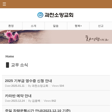
CATEGORY
Sketchbook5, 스케치북5
환영|Welcome
소개|Introduction
환영
소개
말씀
행복+
선교
말씀|Message
Sketchbook5, 스케치북5
행복+|Community
Home
교우 소식
교우 소식
소망뉴스/주보
소망의 샘
2025 기부금 영수증 신청 안내
Date
2025.01.11
By
과천소망교회
Views
504
소망 앨범
카라반 예약 안내
소망 TV
Date
2023.12.24
By
김용백
Views
842
소망 플러스
주일 차량운행시간 안내(2023.12.10 기준)