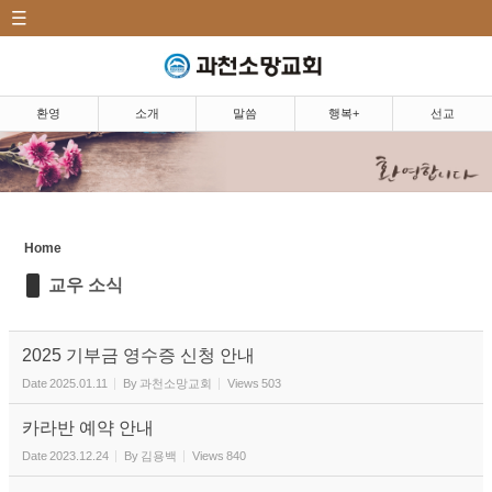
CATEGORY
Sketchbook5, 스케치북5
환영|Welcome
소개|Introduction
환영
소개
말씀
행복+
선교
말씀|Message
Sketchbook5, 스케치북5
행복+|Community
Home
교우 소식
교우 소식
소망뉴스/주보
소망의 샘
2025 기부금 영수증 신청 안내
소망 앨범
Date
2025.01.11
By
과천소망교회
Views
503
소망 TV
카라반 예약 안내
Date
2023.12.24
By
김용백
Views
840
소망 플러스