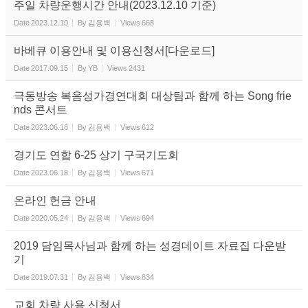
주일 차량운행시간 안내(2023.12.10 기준)
온라인 꿈의 리스트
Date
2023.12.10
By
김용백
Views
668
선교|Mission
바베큐 이용안내 및 이용신청서[다운로드]
Date
2017.09.15
By
YB
Views
2431
행복밥상|Happy dining
table
극동방송 복음성가경연대회 대상팀과 함께 하는 Song frie
nds 콘서트
Date
2023.06.18
By
김용백
Views
612
경기도 연합 6-25 상기 구국기도회
Date
2023.06.18
By
김용백
Views
671
온라인 헌금 안내
Date
2020.05.24
By
김용백
Views
694
2019 담임목사님과 함께 하는 성경데이트 자료집 다운받
기
Date
2019.07.31
By
김용백
Views
834
교회 차량 사용 신청서